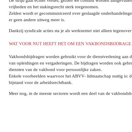
De strijd gaat echter verder, gezien we continu worden aangevalle
vrijheden en het stakingsrecht sterk toegenomen.
Zelden wordt er gecommuniceerd over geslaagde onderhandelingen 
er geen andere uitweg meer is.
Dankzij syndicale acties sta je als werknemer niet alleen tegenove
WAT VOOR NUT HEEFT HET OM EEN VAKBONDSBIJDRAGE 
Vakbondsbijdragen worden gebruikt voor de dienstverlening aan de
van opleidingen en vergaderingen. De bijdragen worden ook gebrui
diensten van de vakbond voor persoonlijke zaken.
Enkele voorbeelden waarvoor het ABVV- lidmaatschap nuttig is: de 
bijstand voor de arbeidsrechtbank.
Meer nog, in de meeste sectoren wordt een deel van de vakbondsbijd