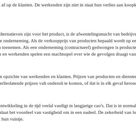
 af op de klanten. De werkenden zijn niet in staat hun verlies aan koo
él alternatieven zijn voor het product, is de afwentelingsmacht van bedr
e onderneming. Als de verkoopprijs van producten bepaald wordt op een
n toenemen. Als een onderneming (contractueel) gedwongen is producten t
 en werkenden spelen een machtsspel over wie de gevolgen draagt van d
en opzichte van werkenden en klanten. Prijzen van producten en dienste
rlieslatende prijzen valt onderuit te komen, of dat is in elk geval hero
wikkeling in de tijd veelal vastligt in langjarige cao's. Dat is in norm
 slaat het voordeel van vastigheid om in een nadeel. De zekerheid van l
 hun vuistje.