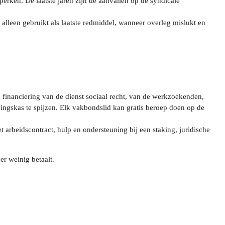
erken. De laatste jaren zijn de aanvallen op de syndicale
leen gebruikt als laatste redmiddel, wanneer overleg mislukt en
financiering van de dienst sociaal recht, van de werkzoekenden,
ingskas te spijzen.
Elk vakbondslid kan gratis beroep doen op de
arbeidscontract, hulp en ondersteuning bij een staking, juridische
er weinig betaalt.