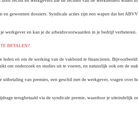
n door rechts en werkgevers die de rechten van de werknemers willen inp
en gewonnen dossiers. Syndicale acties zijn een wapen dat het ABVV al
r je werkgever en kan je de arbeidsvoorwaarden in je bedrijf verbeteren.
TE BETALEN?
 leden en om de werking van de vakbond te financieren. Bijvoorbeeld: 
kt om onderzoek en studies uit te voeren, en natuurlijk ook om de stak
uitbetaling van premies, een geschil met de werkgever, vragen over het 
rage terugbetaald via de syndicale premie, waardoor je uiteindelijk ze