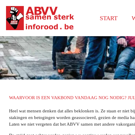
Ga
direct
START
W
naar
de
hoofdinhoud
WAARVOOR IS EEN VAKBOND VANDAAG NOG NODIG? JULL
Heel wat mensen denken dat alles beklonken is. Ze staan er niet b
stakingen en betogingen worden geassocieerd, gezien de media haas
Laten we niet vergeten dat het ABVV samen met andere vakorganis