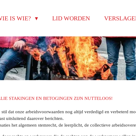
IE IS WIE?
LID WORDEN
VERSLAG
IE STAKINGEN EN BETOGINGEN ZIJN NUTTELOOS!
ij stil dat onze arbeidsvoorwaarden nog altijd verdedigd en verbeterd 
t uitsluitend daarover berichten.
aties het algemeen stemrecht, de leerplicht, de collectieve arbeidsov