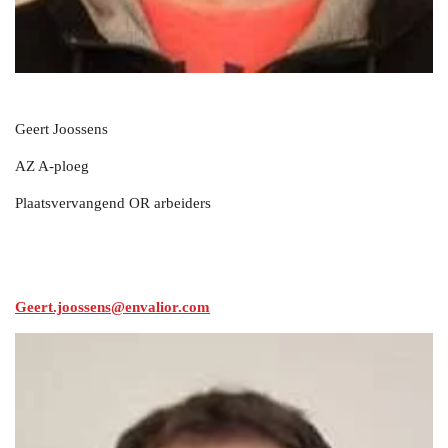
Geert Joossens
AZ A-ploeg
Plaatsvervangend OR arbeiders
Geert.joossens@envalior.com