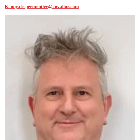
Kenny.de-permentier@envalior.com