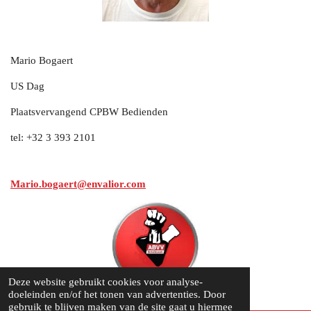
Mario Bogaert
US Dag
Plaatsvervangend CPBW Bedienden
tel:
+32
3 393 2101
Mario.bogaert@envalior.com
Deze website gebruikt cookies voor analyse-
doeleinden en/of het tonen van advertenties. Door
gebruik te blijven maken van de site gaat u hiermee