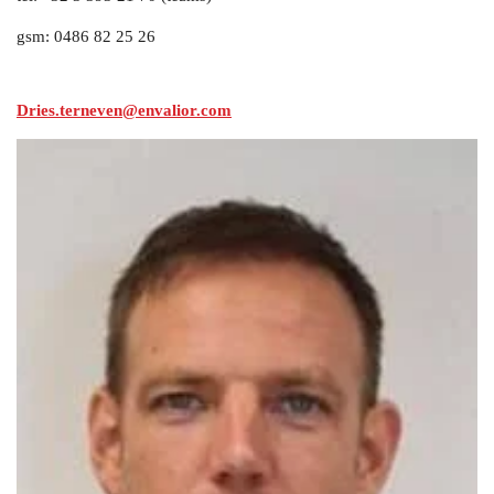
gsm: 0486 82 25 26
Dries.terneven@envalior.com