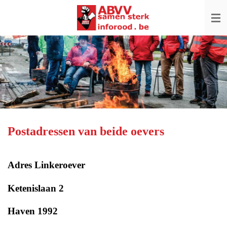
Ga
direct
naar
de
hoofdinhoud
Postadressen van beide oevers
Adres Linkeroever
Ketenislaan 2
Haven 1992