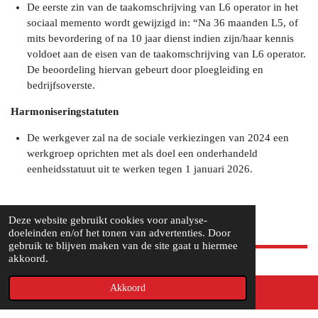
De eerste zin van de taakomschrijving van L6 operator in het
sociaal memento wordt gewijzigd in: “Na 36 maanden L5, of
mits bevordering of na 10 jaar dienst indien zijn/haar kennis
voldoet aan de eisen van de taakomschrijving van L6 operator.
De beoordeling hiervan gebeurt door ploegleiding en
bedrijfsoverste.
Harmoniseringstatuten
De werkgever zal na de sociale verkiezingen van 2024 een
werkgroep oprichten met als doel een onderhandeld
eenheidsstatuut uit te werken tegen 1 januari 2026.
Deze website gebruikt cookies voor analyse-
doeleinden en/of het tonen van advertenties. Door
gebruik te blijven maken van de site gaat u hiermee
akkoord.
Akkoord
INFOROOD.BE